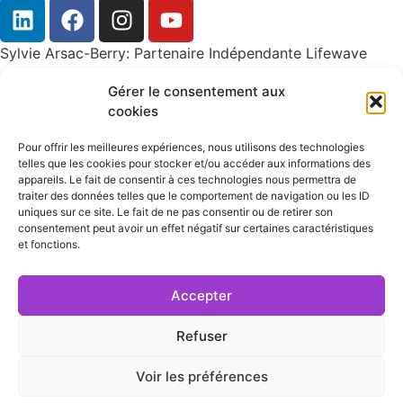
Sylvie Arsac-Berry: Partenaire Indépendante Lifewave
Gérer le consentement aux
Produits bien-être : efficace – naturel – simple
cookies
Rajeunissement – Régénération cellulaires – Activation de
Pour offrir les meilleures expériences, nous utilisons des technologies
cellules souches
telles que les cookies pour stocker et/ou accéder aux informations des
appareils. Le fait de consentir à ces technologies nous permettra de
traiter des données telles que le comportement de navigation ou les ID
uniques sur ce site. Le fait de ne pas consentir ou de retirer son
consentement peut avoir un effet négatif sur certaines caractéristiques
Mentions légales
et fonctions.
Politique de confidentialité
Accepter
Politique de cookies
Refuser
Avertissement médical
Voir les préférences